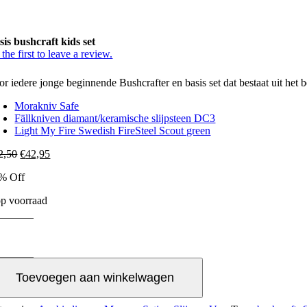
sis bushcraft kids set
the first to leave a review.
or iedere jonge beginnende Bushcrafter en basis set dat bestaat uit het 
Morakniv Safe
Fällkniven diamant/keramische slijpsteen DC3
Light My Fire Swedish FireSteel Scout green
Oorspronkelijke
Huidige
2,50
€
42,95
prijs
prijs
% Off
was:
is:
€52,50.
€42,95.
op voorraad
sis
shcraft
ds
t
Toevoegen aan winkelwagen
ntal