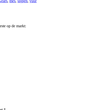
Gears
,
mes
,
slijpen
,
vuur
beste op de markt:
met
*