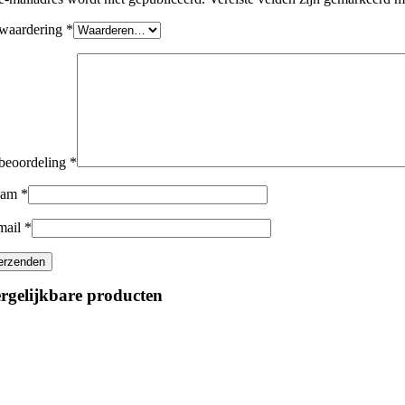
 waardering
*
 beoordeling
*
aam
*
mail
*
rgelijkbare producten