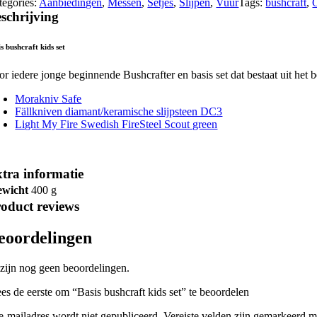
tegories:
Aanbiedingen
,
Messen
,
Setjes
,
Slijpen
,
Vuur
Tags:
bushcraft
,
schrijving
s bushcraft kids set
or iedere jonge beginnende Bushcrafter en basis set dat bestaat uit het 
Morakniv Safe
Fällkniven diamant/keramische slijpsteen DC3
Light My Fire Swedish FireSteel Scout green
tra informatie
ewicht
400 g
oduct reviews
eoordelingen
 zijn nog geen beoordelingen.
es de eerste om “Basis bushcraft kids set” te beoordelen
 e-mailadres wordt niet gepubliceerd.
Vereiste velden zijn gemarkeerd 